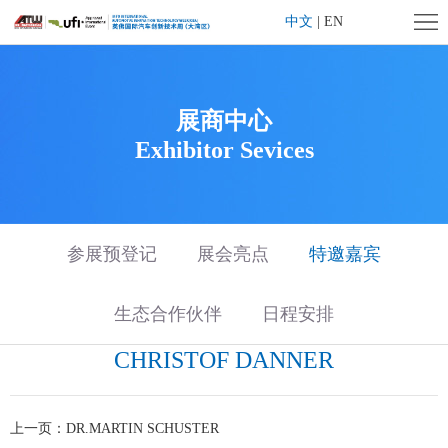
首
中文
|
EN
页
企
业
展
展商中心
Exhibitor Sevices
简
会
展
介
概
商
观
况
中
众
旗
参展预登记
展会亮点
特邀嘉宾
心
中
下
媒
生态合作伙伴
日程安排
心
活
体
联
CHRISTOF DANNER
动
中
系
上
上一页：
DR.MARTIN SCHUSTER
心
我
海