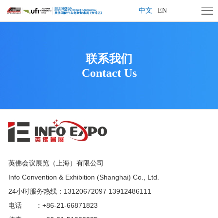
首
中文
|
EN
页
企
业
展
联系我们
Contact Us
简
会
展
介
概
商
观
况
中
众
旗
心
中
下
媒
英佛会议展览（上海）有限公司
心
活
体
联
Info Convention & Exhibition (Shanghai) Co., Ltd.
动
中
系
上
24小时服务热线：
13120672097 13912486111
电话 ：+86-21-66871823
心
我
海