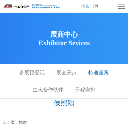
首
中文
|
EN
页
企
业
展
展商中心
Exhibitor Sevices
简
会
展
介
概
商
观
况
中
众
旗
参展预登记
展会亮点
特邀嘉宾
心
中
下
媒
生态合作伙伴
日程安排
心
活
体
联
侯熙颖
动
中
系
上
上一页：
姚杰
心
我
海